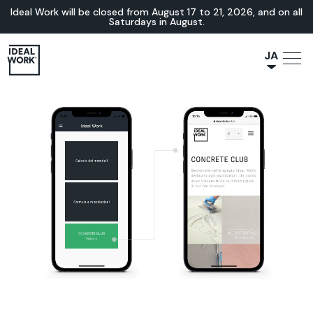
Ideal Work will be closed from August 17 to 21, 2026, and on all
Saturdays in August.
JA
NL
IT
FR
ES
EN
DE