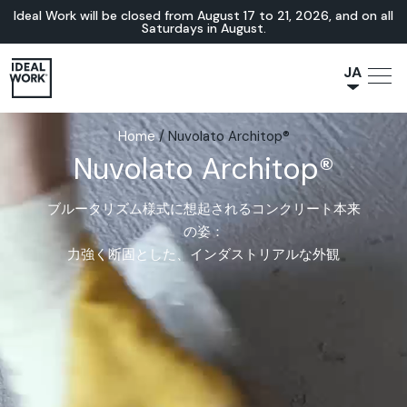
Ideal Work will be closed from August 17 to 21, 2026, and on all
Saturdays in August.
JA
NL
Home
/
Nuvolato Architop®
IT
Nuvolato Architop®
FR
ES
ブルータリズム様式に想起されるコンクリート本来
EN
の姿：
DE
力強く断固とした、インダストリアルな外観