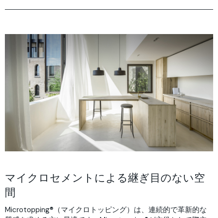
選ばれる理由
施工事例
特徴
施工方法
FAQ
カラー
ダウンロード
マイクロセメントによる継ぎ目のない空
間
Microtopping®（マイクロトッピング）は、連続的で革新的な