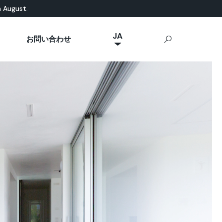
n August.
JA
お問い合わせ
NL
然素材ベース
eal News
p Ideal Work
屋外用コンクリート
IT
Stamped Concrete
FR
Sassoitalia®
ES
EN
DE