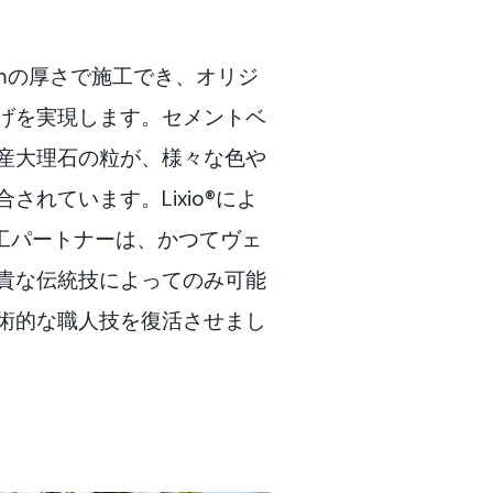
6mmの厚さで施工でき、オリジ
げを実現します。セメントベ
産大理石の粒が、様々な色や
されています。Lixio®によ
認定施工パートナーは、かつてヴェ
貴な伝統技によってのみ可能
術的な職人技を復活させまし