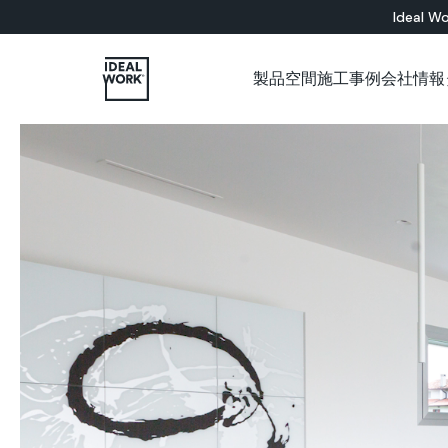
Ideal Wo
製品
空間
施工事例
会社情報
すべての製品
インドア
会社概要
各種カタログについて
施工パートナー用ショップ
ショールーム
セメント系
床材ソリューション
バスルーム
Microtopping®
壁面ソリューション
リビングルーム
Nuvolato Architop
ベッドルーム
Rasico®
キッチン
レストラン
美術館
オフィス
店舗
壁
階段
家具