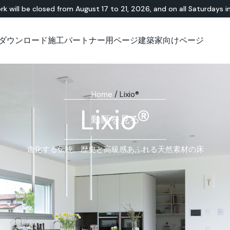
rk will be closed from August 17 to 21, 2026, and on all Saturdays i
ダウンロード
施工パートナー用ページ
建築家向けページ
無機・樹脂ハイブリ
ショールーム
チュートリアル
テラゾー
アウトドア
技術資料について
技術資料について
天
Id
Ap
ッド
Lixio®
公共エリア
Solidro
®
Lixio®+
屋外リビング
Home
/
Lixio®
Purometallo
広場
Lixio®
Acid-Stain
舗装
動画を見る
遊園地
スロープ
進化する伝統。歴史と高級感あふれる天然素材の床