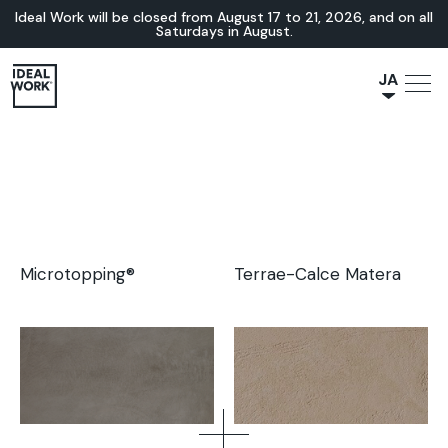
家具
Ideal Work will be closed from August 17 to 21, 2026, and on all
Saturdays in August.
家具調度品をカスタマイズして、個性的な空間を演出しましょ
う。
JA
NL
フォトギャラリーを見る
IT
FR
ES
EN
DE
Microtopping®
Terrae-Calce Matera