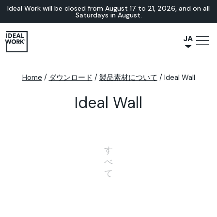
Ideal Work will be closed from August 17 to 21, 2026, and on all
Saturdays in August.
JA
NL
IT
Home
/
ダウンロード
/
製品素材について
/
Ideal Wall
FR
Ideal Wall
ES
EN
DE
す
べ
て