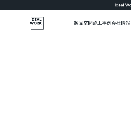
Ideal Wo
製品
空間
施工事例
会社情報
すべての製品
インドア
会社概要
各種カタログについて
施工パートナー用ショップ
ショールーム
セメント系
床材ソリューション
バスルーム
Microtopping®
壁面ソリューション
リビングルーム
Nuvolato Architop
ベッドルーム
Rasico®
キッチン
レストラン
美術館
オフィス
店舗
壁
階段
家具