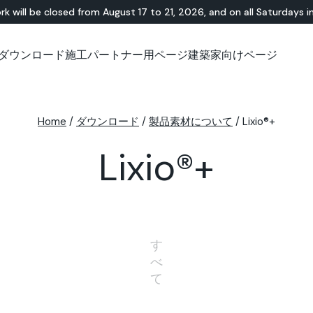
rk will be closed from August 17 to 21, 2026, and on all Saturdays i
ダウンロード
施工パートナー用ページ
建築家向けページ
無機・樹脂ハイブリ
ショールーム
チュートリアル
テラゾー
アウトドア
技術資料について
技術資料について
天
Id
Ap
ッド
Lixio®
公共エリア
Solidro
Home
/
ダウンロード
/
製品素材について
/
Lixio®+
®
Lixio®+
屋外リビング
Purometallo
広場
Lixio®+
Acid-Stain
舗装
遊園地
スロープ
す
べ
て