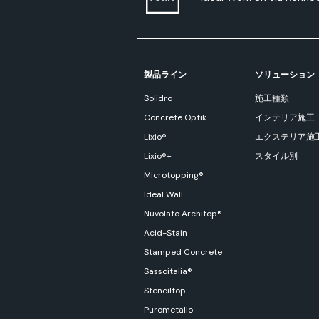
製品ライン
ソリューション
Solidro
施工種類
Concrete Optik
インテリア施工
Lixio®
エクステリア施
Lixio®+
スタイル別
Microtopping®
Ideal Wall
Nuvolato Architop®
Acid-Stain
Stamped Concrete
Sassoitalia®
Stenciltop
Purometallo