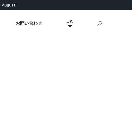
n August.
JA
お問い合わせ
NL
然素材ベース
eal News
p Ideal Work
屋外用コンクリート
IT
Stamped Concrete
FR
Sassoitalia®
ES
EN
DE