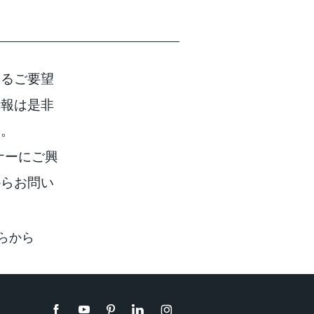
するご要望
情報は是非
い。
ートナーにご興
からお問い
らから