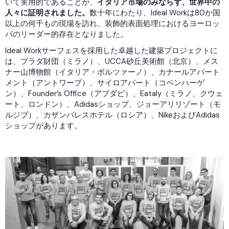
いて実用的であることが、
イタリア市場のみならず、世界中の
人々に証明されました。
数十年にわたり、Ideal Workは80か国
以上の何千もの現場を訪れ、装飾的表面処理におけるヨーロッ
パのリーダー的存在となりました。
Ideal Workサーフェスを採用した卓越した建築プロジェクトに
は、プラダ財団（ミラノ）、UCCA砂丘美術館（北京）、メス
ナー山博物館（イタリア・ボルツァーノ）、カナールアパート
メント（アントワープ）、サイロアパート（コペンハーゲ
ン）、Founder’s Office（アブダビ）、Eataly（ミラノ、クウェ
ート、ロンドン）、Adidasショップ、ジョーアリリゾート（モ
ルジブ）、カザンパレスホテル（ロシア）、NikeおよびAdidas
ショップがあります。