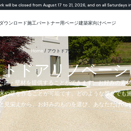
rk will be closed from August 17 to 21, 2026, and on all Saturdays i
ダウンロード
施工パートナー用ページ
建築家向けページ
無機・樹脂ハイブリ
ショールーム
チュートリアル
テラゾー
アウトドア
技術資料について
技術資料について
天
Id
Ap
ッド
Lixio®
公共エリア
Solidro
Home
/
アウトドアリノベーション
®
Lixio®+
屋外リビング
Purometallo
広場
ウトドアリノベーシ
Acid-Stain
舗装
遊園地
スロープ
アに適した床・壁材を提供することができます。お好みの
床や壁を作ることが可能です。どのような厚さでも
と見栄えから、お好みのものを選び、あなただけの