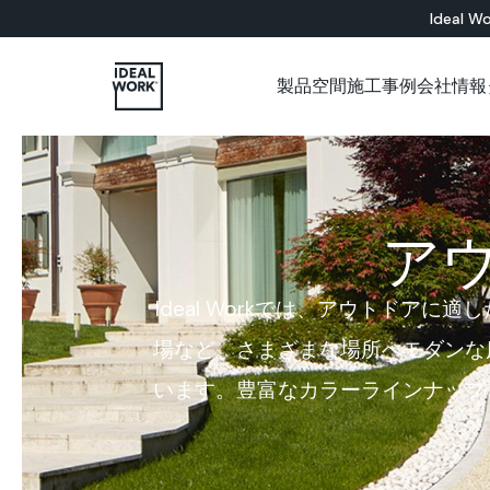
Ideal Wo
製品
空間
施工事例
会社情報
すべての製品
インドア
会社概要
各種カタログについて
施工パートナー用ショップ
ショールーム
セメント系
床材ソリューション
バスルーム
Microtopping®
壁面ソリューション
リビングルーム
Nuvolato Architop
ベッドルーム
Rasico®
ア
キッチン
レストラン
美術館
Ideal Workでは、アウトド
オフィス
店舗
場など、さまざまな場所へモダンな
壁
階段
います。豊富なカラーラインナップ
家具