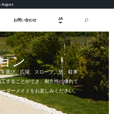
n August.
JA
お問い合わせ
NL
然素材ベース
eal News
p Ideal Work
屋外用コンクリート
IT
Stamped Concrete
FR
Sassoitalia®
ES
ョン
EN
DE
素材を選び、広場、スロープ、壁、駐車
施工することができ、耐久性に優れて
オーダーメイドをお楽しみください。