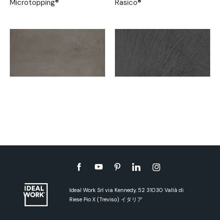
Microtopping®
Rasico®
Ideal Work Srl via Kennedy, 52 31030 Vallà di
Riese Pio X (Treviso) イタリア