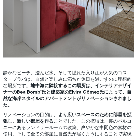
静かなビーチ、澄んだ水、そして隠れた入り江が人気のコス
タ・ブラバは、自然と楽しみに満ちた休日を過ごすのに理想的
な場所です。
地中海に隣接するこの場所は、インテリアデザイ
ナーのBea Bombí氏と建築家のElvira Gómez氏によって、自
然な海岸スタイルのアパートメントがリノベーションされまし
た。
リノベーションの目的は、
より広いスペースのために部屋
を拡
張し、新しい部屋を作る
ことでした。この拡張は、裏のバルコ
ニーにあるランドリールームの改築、爽やかな中間色の素材の
使用、そして全ての部屋に自然光が届くようにすることで実現