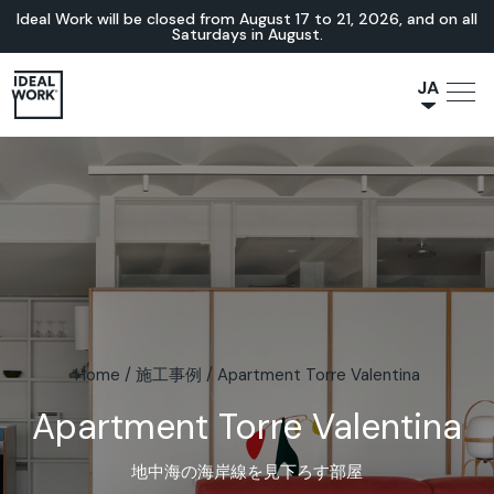
Ideal Work will be closed from August 17 to 21, 2026, and on all
Saturdays in August.
JA
NL
IT
FR
ES
EN
DE
Home
/
施工事例
/
Apartment Torre Valentina
Apartment Torre Valentina
地中海の海岸線を見下ろす部屋