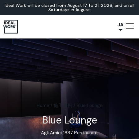
Ideal Work will be closed from August 17 to 21, 2026, and on all
Saturdays in August.
JA
NL
IT
FR
ES
EN
DE
Home
/
施工事例
/
Blue Lounge
Blue Lounge
Agli Amici 1887 Restaurant