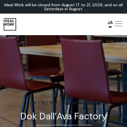
Ideal Work will be closed from August 17 to 21, 2026, and on all
Saturdays in August.
JA
NL
IT
FR
ES
EN
DE
Home
/
施工事例
/
Dok Dall’Ava Factory
Dok Dall’Ava Factory