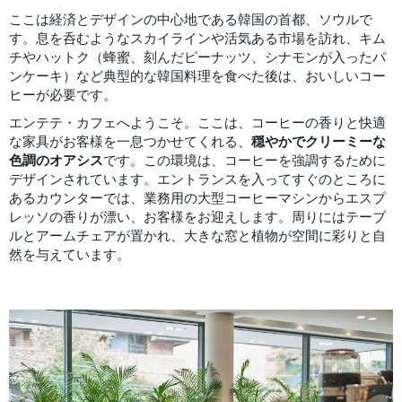
ここは経済とデザインの中心地である韓国の首都、ソウルで
す。息を呑むようなスカイラインや活気ある市場を訪れ、キム
チやハットク（蜂蜜、刻んだピーナッツ、シナモンが入ったパ
ンケーキ）など典型的な韓国料理を食べた後は、おいしいコー
ヒーが必要です。
エンテテ・カフェへようこそ。ここは、コーヒーの香りと快適
な家具がお客様を一息つかせてくれる、
穏やかでクリーミーな
色調のオアシス
です。この環境は、コーヒーを強調するために
デザインされています。エントランスを入ってすぐのところに
あるカウンターでは、業務用の大型コーヒーマシンからエスプ
レッソの香りが漂い、お客様をお迎えします。周りにはテーブ
ルとアームチェアが置かれ、大きな窓と植物が空間に彩りと自
然を与えています。