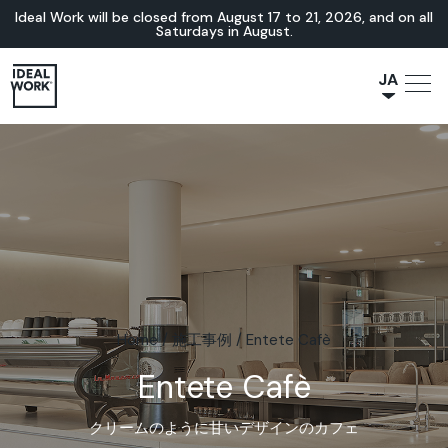
Ideal Work will be closed from August 17 to 21, 2026, and on all
Saturdays in August.
JA
NL
IT
FR
ES
EN
DE
Home
/
施工事例
/
Entete Cafè
Entete Cafè
クリームのように甘いデザインのカフェ