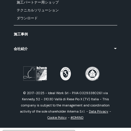
施工パートナー用ショップ
テクニカルソリューション
ダウンロード
施工事例
会社紹介
© 2017-2025 - Ideal Work Srl - P.IVA 03293380261 via
Kennedy, 52 - 31030 Vallà di Riese Pio X (TV) Italia - This
company is subject to the management and coordination
activity of the sole shareholder Arkema S.r.l.
-
Data Privacy
-
Cookie Policy
-
#DMIND