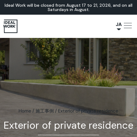
Ideal Work will be closed from August 17 to 21, 2026, and on all
Saturdays in August.
JA
NL
IT
FR
ES
EN
DE
Home
/
施工事例
/
Exterior of private residence
Exterior of private residence