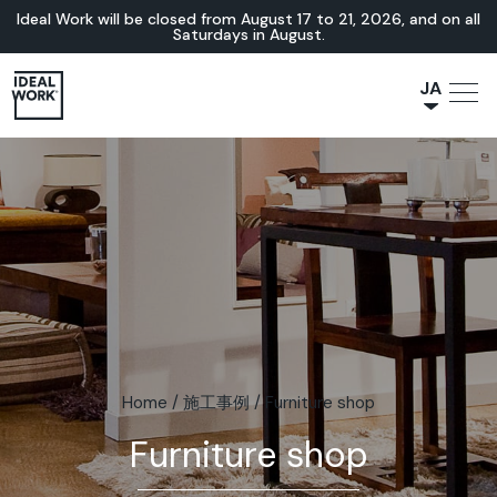
Ideal Work will be closed from August 17 to 21, 2026, and on all
Saturdays in August.
JA
NL
IT
FR
ES
EN
DE
Home
/
施工事例
/
Furniture shop
Furniture shop