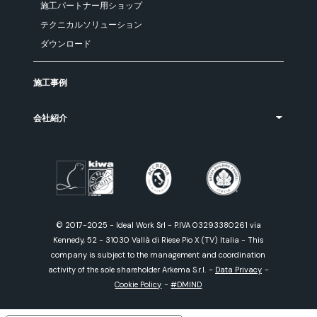
施工パートナー用ショップ
テクニカルソリューション
ダウンロード
施工事例
会社紹介
© 2017-2025 - Ideal Work Srl - P.IVA 03293380261 via
Kennedy, 52 - 31030 Vallà di Riese Pio X (TV) Italia - This
company is subject to the management and coordination
activity of the sole shareholder Arkema S.r.l.
-
Data Privacy
-
Cookie Policy
-
#DMIND