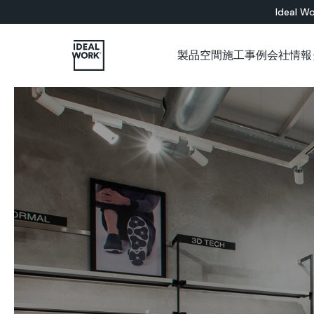
Ideal Wo
製品
空間
施工事例
会社情報
すべての製品
インドア
会社概要
各種カタログについて
施工パートナー用ショップ
ショールーム
セメント系
床材ソリューション
バスルーム
Microtopping®
壁面ソリューション
リビングルーム
Nuvolato Architop
ベッドルーム
Rasico®
キッチン
レストラン
美術館
オフィス
店舗
壁
階段
家具