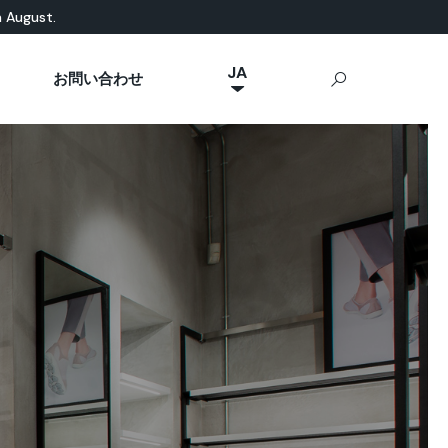
n August.
JA
お問い合わせ
NL
然素材ベース
eal News
p Ideal Work
屋外用コンクリート
IT
Stamped Concrete
FR
Sassoitalia®
ES
EN
DE