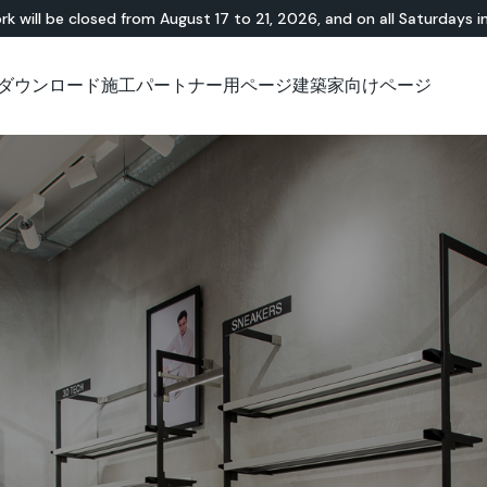
rk will be closed from August 17 to 21, 2026, and on all Saturdays i
ダウンロード
施工パートナー用ページ
建築家向けページ
無機・樹脂ハイブリ
ショールーム
チュートリアル
テラゾー
アウトドア
技術資料について
技術資料について
天
Id
Ap
ッド
Lixio®
公共エリア
Solidro
®
Lixio®+
屋外リビング
Purometallo
広場
Acid-Stain
舗装
遊園地
スロープ