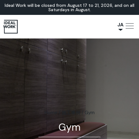
Ideal Work will be closed from August 17 to 21, 2026, and on all
Saturdays in August.
JA
NL
IT
FR
ES
EN
DE
Home
/
施工事例
/
Gym
Gym