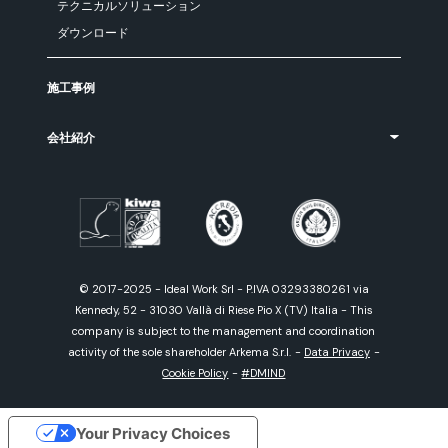
テクニカルソリューション
ダウンロード
施工事例
会社紹介
© 2017-2025 - Ideal Work Srl - P.IVA 03293380261 via
Kennedy, 52 - 31030 Vallà di Riese Pio X (TV) Italia - This
company is subject to the management and coordination
activity of the sole shareholder Arkema S.r.l.
-
Data Privacy
-
Cookie Policy
-
#DMIND
Your Privacy Choices