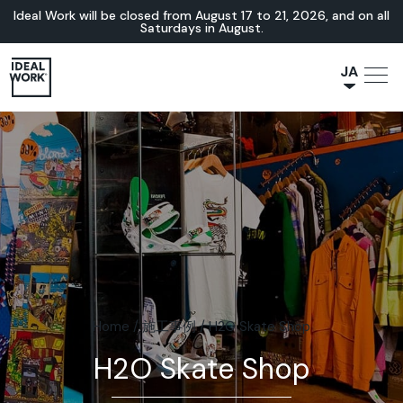
Ideal Work will be closed from August 17 to 21, 2026, and on all
Saturdays in August.
JA
NL
IT
FR
ES
EN
DE
Home
/
施工事例
/
H2O Skate Shop
H2O Skate Shop