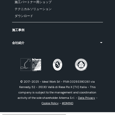
施工パートナー用ショップ
テクニカルソリューション
ダウンロード
施工事例
会社紹介
© 2017-2025 - Ideal Work Srl - P.IVA 03293380261 via
Kennedy, 52 - 31030 Vallà di Riese Pio X (TV) Italia - This
company is subject to the management and coordination
activity of the sole shareholder Arkema S.r.l.
-
Data Privacy
-
Cookie Policy
-
#DMIND