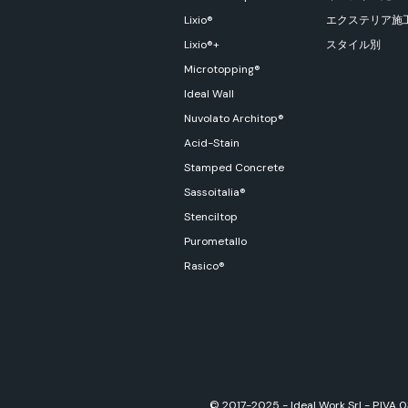
Lixio®
エクステリア施
Lixio®+
スタイル別
Microtopping®
Ideal Wall
Nuvolato Architop®
Acid-Stain
Stamped Concrete
Sassoitalia®
Stenciltop
Purometallo
Rasico®
© 2017-2025 - Ideal Work Srl - P.IVA 