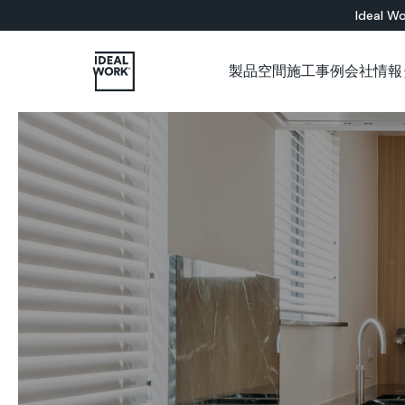
Ideal Wo
製品
空間
施工事例
会社情報
すべての製品
インドア
会社概要
各種カタログについて
施工パートナー用ショップ
ショールーム
セメント系
床材ソリューション
バスルーム
Microtopping®
壁面ソリューション
リビングルーム
Nuvolato Architop
ベッドルーム
Rasico®
キッチン
レストラン
美術館
オフィス
店舗
壁
階段
家具