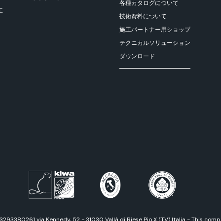
各種カタログについて
工
技術資料について
施工パートナー用ショップ
テクニカルソリューション
ダウンロード
03293380261 via Kennedy, 52 - 31030 Vallà di Riese Pio X (TV) Italia - This co