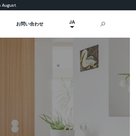
n August.
JA
お問い合わせ
NL
然素材ベース
eal News
p Ideal Work
屋外用コンクリート
IT
Stamped Concrete
FR
Sassoitalia®
ES
EN
DE