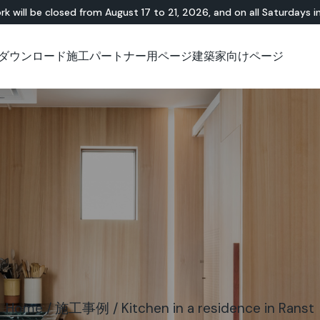
rk will be closed from August 17 to 21, 2026, and on all Saturdays i
ダウンロード
施工パートナー用ページ
建築家向けページ
無機・樹脂ハイブリ
ショールーム
チュートリアル
テラゾー
アウトドア
技術資料について
技術資料について
天
Id
Ap
ッド
Lixio®
公共エリア
Solidro
®
Lixio®+
屋外リビング
Purometallo
広場
Acid-Stain
舗装
遊園地
スロープ
Home
/
施工事例
/
Kitchen in a residence in Ranst