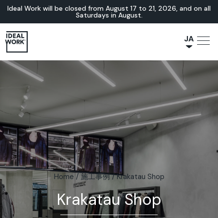
Ideal Work will be closed from August 17 to 21, 2026, and on all
Saturdays in August.
JA
NL
IT
FR
ES
EN
DE
Home
/
施工事例
/
Krakatau Shop
Krakatau Shop