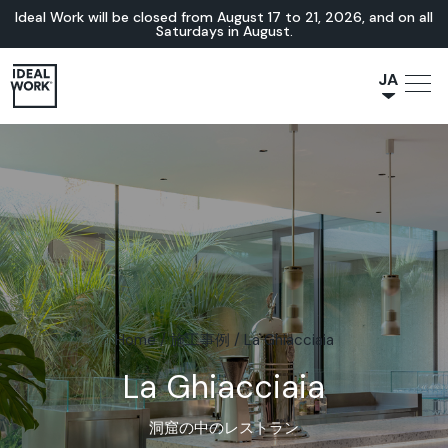
Ideal Work will be closed from August 17 to 21, 2026, and on all
Saturdays in August.
JA
NL
IT
FR
ES
EN
DE
Home
/
施工事例
/
La Ghiacciaia
La Ghiacciaia
洞窟の中のレストラン