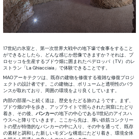
17世紀の氷室と、第一次世界大戦中の地下壕で食事をすること
ができるとしたら、どんな感じか想像できますか？それは、プ
ロセッコを生産するブドウ畑に囲まれたペデロッバ（TV）のレ
ストラン「La Ghiacciaia」で体験できることです。
MAOアーキテクツは、既存の建物を修復する複雑な修復プロジ
ェクトの設計者です。この建物は、ボリュームと透明性のバラ
ンスが取れており、周囲の環境をより良くしています。
内部の部屋へと続く道は、歴史をたどる旅のようです。まず、
ブドウ畑の中を歩き、アップライトで照らされた洞窟にたどり
着き、その後、
バンカー
の地下の中心である11世紀のアイスハ
ウスへと降りていきます。ここから先は、厚い鉄筋コンクリー
トの壁が特徴的なバンカーの中に入り、その中を通って、既存
の素材と調和した新しいモダンな構造にたどり着き、環境全体