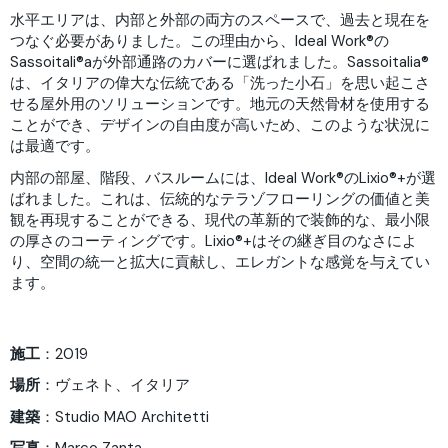
水平エリアは、内部と外部の両方のスペースで、過去と現在を
つなぐ必要がありました。この理由から、Ideal Work®の
Sassoitali®aが外部通路のカバーに選ばれました。Sassoitalia®
は、イタリアの偉大な伝統である「洗った小石」を思い起こさ
せる屋外用のソリューションです。地元の天然骨材を使用する
ことができ、デザインの自由度が高いため、このような状況に
は最適です。
内部の部屋、階段、バスルームには、Ideal Work®のLixio®+が選
ばれました。これは、伝統的なテラゾフローリングの価値と美
観を再現することができる、現代の革新的で装飾的な、最小限
の厚さのコーティングです。Lixio®+はその継ぎ目のなさによ
り、空間の統一と拡大に貢献し、エレガントな感覚を与えてい
ます。
施工
：2019
場所
：ヴェネト、イタリア
建築
：Studio MAO Architetti