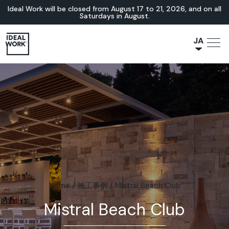
Ideal Work will be closed from August 17 to 21, 2026, and on all
Saturdays in August.
JA
NL
IT
FR
ES
EN
DE
Home
/
施工事例
/
Mistral Beach Club
Mistral Beach Club