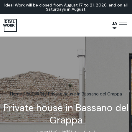
Ideal Work will be closed from August 17 to 21, 2026, and on all
Saturdays in August.
JA
NL
IT
FR
ES
EN
DE
Home
/
施工事例
/
Private house in Bassano del Grappa
Private house in Bassano del
Grappa