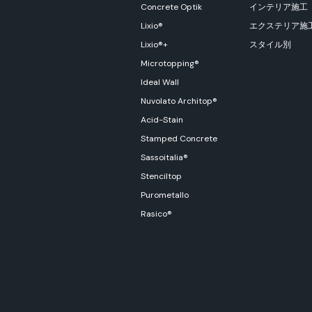
Concrete Optik
インテリア施工
Lixio®
エクステリア施
Lixio®+
スタイル別
Microtopping®
Ideal Wall
Nuvolato Architop®
Acid-Stain
Stamped Concrete
Sassoitalia®
Stenciltop
Purometallo
Rasico®