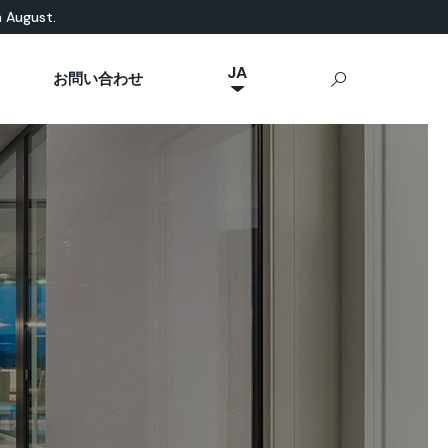
n August.
JA
お問い合わせ
NL
然素材ベース
eal News
p Ideal Work
屋外用コンクリート
IT
Stamped Concrete
FR
Sassoitalia®
ES
EN
DE