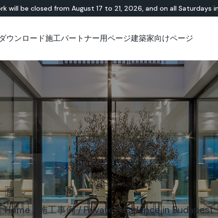
rk will be closed from August 17 to 21, 2026, and on all Saturdays i
ダウンロード
施工パートナー用ページ
建築家向けページ
無機・樹脂ハイブリ
ショールーム
チュートリアル
テラゾー
アウトドア
技術資料について
技術資料について
天
Id
Ap
ッド
Lixio®
公共エリア
Solidro
®
Lixio®+
屋外リビング
Purometallo
広場
Acid-Stain
舗装
遊園地
スロープ
Home
/
施工事例
/
Private Residence in Budapest