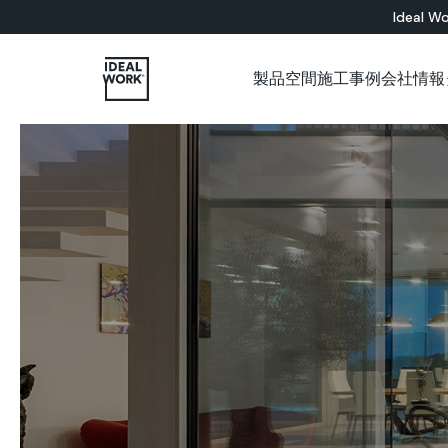
Ideal Wo
製品
空間
施工事例
会社情報
すべての製品
インドア
会社概要
各種カタログについて
施工パートナー用ショップ
ショールーム
セメント系
床材ソリューション
バスルーム
Microtopping®
壁面ソリューション
リビングルーム
Nuvolato Architop
ベッドルーム
Rasico®
キッチン
レストラン
美術館
オフィス
店舗
壁
階段
家具