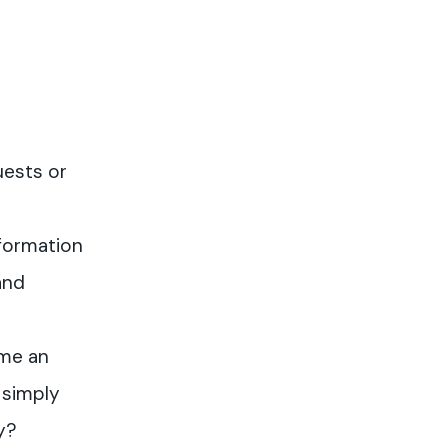
uests or
formation
and
me an
 simply
y?