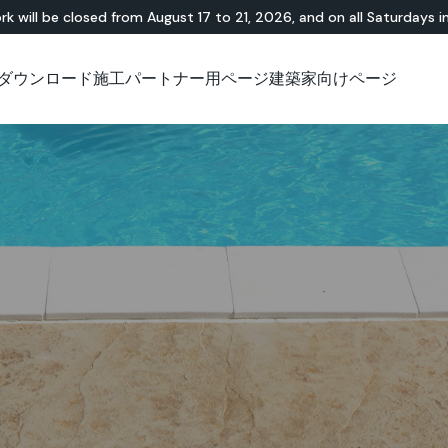
rk will be closed from August 17 to 21, 2026, and on all Saturdays i
ダウンロード
施工パートナー用ページ
建築家向けページ
無機・樹脂ハイブリ
ショールーム
チュートリアル
テラゾー
アウトドア
技術資料について
技術資料について
天
Id
Ap
ッド
Lixio®
公共エリア
Solidro
®
Lixio®+
屋外リビング
Purometallo
広場
Acid-Stain
舗装
遊園地
スロープ