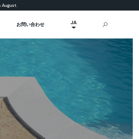
n August.
JA
お問い合わせ
NL
然素材ベース
eal News
p Ideal Work
屋外用コンクリート
IT
Stamped Concrete
FR
Sassoitalia®
ES
EN
DE