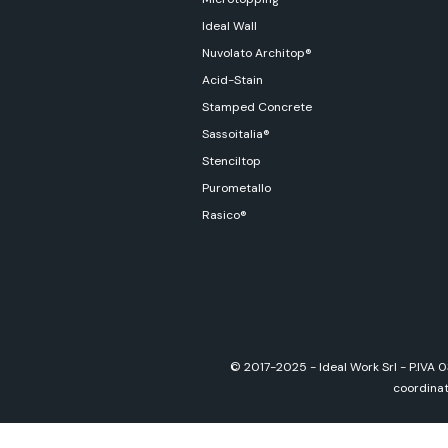
Ideal Wall
Nuvolato Architop®
Acid-Stain
Stamped Concrete
Sassoitalia®
Stenciltop
Purometallo
Rasico®
© 2017-2025 - Ideal Work Srl - P.IVA 
coordinati