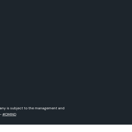
mpany is subject to the management and
-
#DMIND