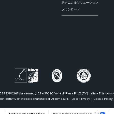
テクニカルソリューション
ダウンロード
03293380261 via Kennedy, 52 - 31030 Vallà di Riese Pio X (TV) Italia - This co
on activity of the sole shareholder Arkema S.r.l.
-
Data Privacy
-
Cookie Policy