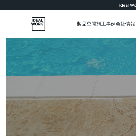
Ideal Wo
製品
空間
施工事例
会社情報
すべての製品
インドア
会社概要
各種カタログについて
施工パートナー用ショップ
ショールーム
セメント系
床材ソリューション
バスルーム
Microtopping®
壁面ソリューション
リビングルーム
Nuvolato Architop
ベッドルーム
Rasico®
キッチン
レストラン
美術館
オフィス
店舗
壁
階段
家具