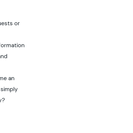
uests or
formation
and
me an
 simply
y?