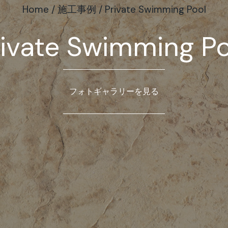
Home
/
施工事例
/
Private Swimming Pool
rivate Swimming Po
フォトギャラリーを見る