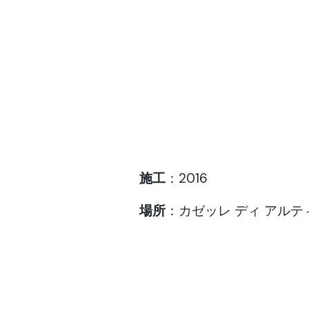
施工
：2016
場所
：カゼッレ ディ アル