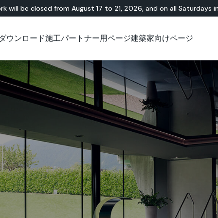
rk will be closed from August 17 to 21, 2026, and on all Saturdays i
ダウンロード
施工パートナー用ページ
建築家向けページ
無機・樹脂ハイブリ
ショールーム
チュートリアル
テラゾー
アウトドア
技術資料について
技術資料について
天
Id
Ap
ッド
Lixio®
公共エリア
Solidro
®
Lixio®+
屋外リビング
Purometallo
広場
Acid-Stain
舗装
遊園地
スロープ