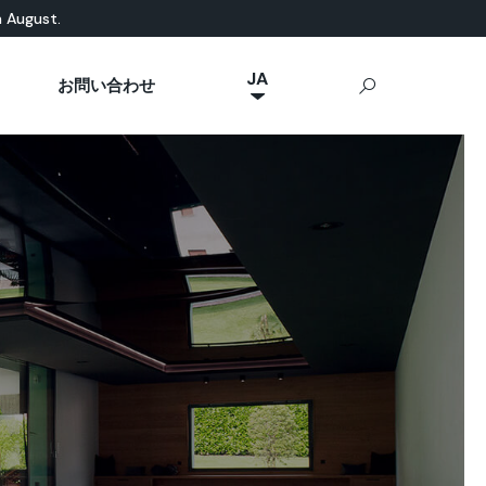
n August.
JA
お問い合わせ
NL
然素材ベース
eal News
p Ideal Work
屋外用コンクリート
IT
Stamped Concrete
FR
Sassoitalia®
ES
EN
DE