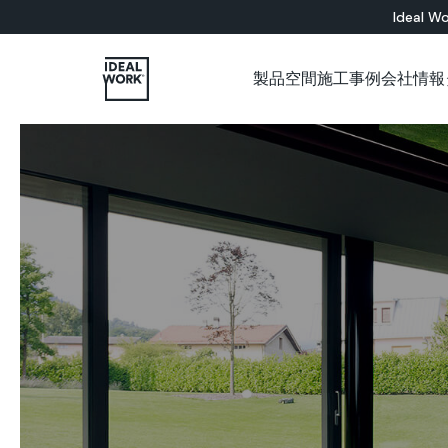
Ideal Wo
製品
空間
施工事例
会社情報
すべての製品
インドア
会社概要
各種カタログについて
施工パートナー用ショップ
ショールーム
セメント系
床材ソリューション
バスルーム
Microtopping®
壁面ソリューション
リビングルーム
Nuvolato Architop
ベッドルーム
Rasico®
キッチン
レストラン
美術館
オフィス
店舗
壁
階段
家具