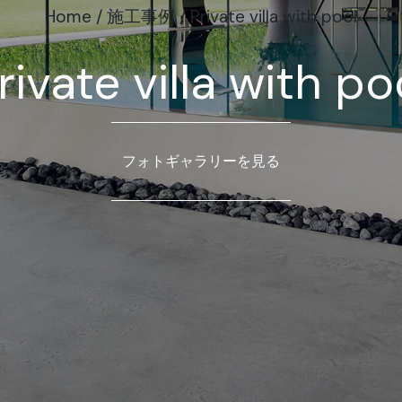
Home
/
施工事例
/
Private villa with pool
rivate villa with po
フォトギャラリーを見る