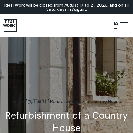
Ideal Work will be closed from August 17 to 21, 2026, and on all
Saturdays in August.
JA
NL
IT
FR
ES
EN
DE
Home
/
施工事例
/
Refurbishment of a Country House
Refurbishment of a Country
House