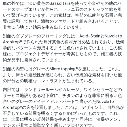
庭の外では、淡い黄色のSassoItaliaを使って小道やその他のハ
ードスケープエリアが作られ、トラニ石のストリップで線を引
いて繋げられています。この素材は、空間の伝統的な石畳と完
璧に調和しており、漆喰のファサードと組み合わせることで、
非常に心地よい効果を生み出しています。
別館のダブグレーのフローリングには、Acid-StainとNuvolato
Architop®で作られた焦げ茶色の角材がはめ込まれており、幾何
学的なパターンを形成するように色付けされています。この模
様は、プロジェクトデザイナーが考案したもので、施工者の技
術が見事に発揮されています。
別館の内壁にはグレーのMicrotopping®️を施しました。これに
より、床との連続性が感じられ、古い伝統的な素材を用いた他
の部分との明確なコントラストが生まれている。
内部では、ランドリールームやガレージ、ワインセラーなどの
サービス施設がある地下室に、チタンのような非常に明るい色
合いのグレーのアイディアル・ハードで磨かれたNuvolato
Architop®の床を設置しました。これは、デザイン上、自然光が
不足している部屋を明るくするために行ったものです。これ
は、非常に明るい反射効果を生み出すと同時に、清掃やメンテ
ナンスが非常に簡単な全く新しいプロセスです。