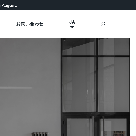
n August.
JA
お問い合わせ
NL
然素材ベース
eal News
p Ideal Work
屋外用コンクリート
IT
Stamped Concrete
FR
Sassoitalia®
ES
EN
DE