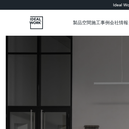
Ideal Wo
製品
空間
施工事例
会社情報
すべての製品
インドア
会社概要
各種カタログについて
施工パートナー用ショップ
ショールーム
セメント系
床材ソリューション
バスルーム
Microtopping®
壁面ソリューション
リビングルーム
Nuvolato Architop
ベッドルーム
Rasico®
キッチン
レストラン
美術館
オフィス
店舗
壁
階段
家具