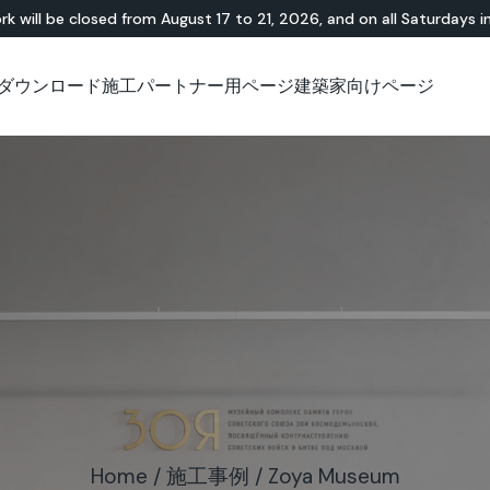
rk will be closed from August 17 to 21, 2026, and on all Saturdays i
ダウンロード
施工パートナー用ページ
建築家向けページ
無機・樹脂ハイブリ
ショールーム
チュートリアル
テラゾー
アウトドア
技術資料について
技術資料について
天
Id
Ap
ッド
Lixio®
公共エリア
Solidro
®
Lixio®+
屋外リビング
Purometallo
広場
Acid-Stain
舗装
遊園地
スロープ
Home
/
施工事例
/
Zoya Museum