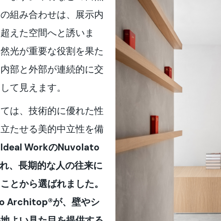
調の組み合わせは、展示内
を超えた空間へと誘いま
自然光が重要な役割を果た
、内部と外部が連続的に交
として見えます。
いては、技術的に優れた性
際立たせる美的中立性を備
。
Ideal WorkのNuvolato
に優れ、長期的な人の往来に
ることから選ばれました。
 Architop®が、壁やシ
心地よい見た目を提供する