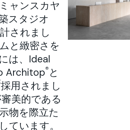
ミャンスカヤ
築スタジオ
設計されまし
ムと緻密さを
は、Ideal
®
 Architop
と
が
採用されまし
が審美的である
示物を際立た
しています。