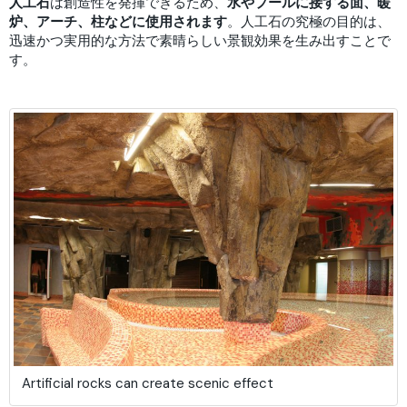
人工石
は創造性を発揮できるため、
水やプールに接する面、暖
炉、アーチ、柱などに使用されます
。人工石の究極の目的は、
迅速かつ実用的な方法で素晴らしい景観効果を生み出すことで
す。
Artificial rocks can create scenic effect