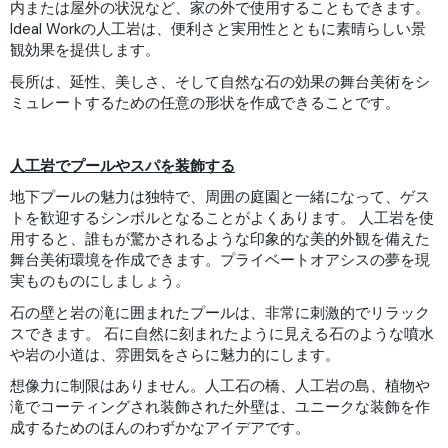
内または屋外の状況など、家の外で使用することもできます。
Ideal Workの人工岩は、便利さと実用性とともに素晴らしい景
観効果を提供します。
長所は、延性、美しさ、そして自然な石の効果の舞台美術をシ
ミュレートするための任意の形状を作成できることです。
人工岩でプールやスパを装飾する
地下プールの魅力は独特で、周囲の庭園と一緒になって、ゲス
トを歓迎するシンボルとなることがよくあります。 人工岩を使
用すると、誰もが驚かされるような印象的な美的外観を備えた
舞台美術環境を作成できます。プライベートオアシスの夢を現
実ものものにしましょう。
石の壁と岩の滝に囲まれたプールは、非常に刺激的でリラック
スできます。 石に自然に刻まれたように見える石のような噴水
や岩の小道は、雰囲気をさらに魅力的にします。
想像力に制限はありません。人工石の橋、人工岩の島、植物や
滝でコーティングされ装飾された外壁は、ユニークな装飾を作
成するためのほんのわずかなアイデアです。