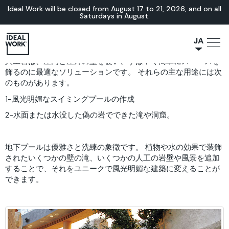
Ideal Work will be closed from August 17 to 21, 2026, and on all
Saturdays in August.
JA
人工岩は、屋内と屋外の壁を覆い、すばやく簡単にスペースを
NL
飾るのに最適なソリューションです。 それらの主な用途には次
IT
のものがあります。
FR
1-風光明媚なスイミングプールの作成
ES
2-水面または水没した偽の岩でできた滝や洞窟。
EN
DE
地下プールは優雅さと洗練の象徴です。 植物や水の効果で装飾
されたいくつかの壁の滝、いくつかの人工の岩壁や風景を追加
することで、それをユニークで風光明媚な建築に変えることが
できます。