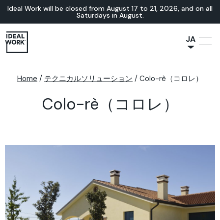
Ideal Work will be closed from August 17 to 21, 2026, and on all
Saturdays in August.
JA
NL
IT
Home
/
テクニカルソリューション
/
Colo-rè（コロレ）
FR
Colo-rè（コロレ）
ES
EN
DE