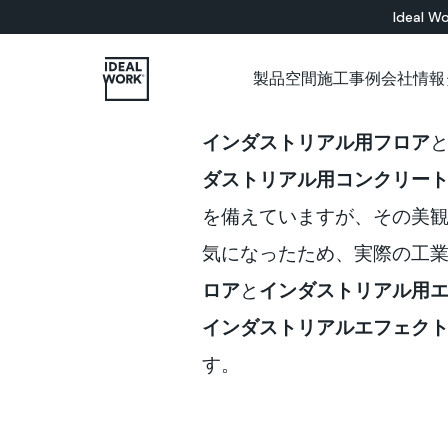
Ideal Wo
製品
空間
施工事例
会社情報
すべての製品
インドア
会社概要
各種カタログについて
施工パートナー用ショップ
ショールーム
セメント系
インダストリアル用フロア
床材ソリューション
バスルーム
Microtopping®
壁面ソリューション
リビングルーム
Nuvolato Architop
ダストリアル用コンクリー
ベッドルーム
Rasico®
を備えていますが、その美
キッチン
レストラン
気になったため、実際の工
美術館
オフィス
ロア
と
インダストリアル
用
店舗
インダストリアルエフェク
壁
階段
す。
家具