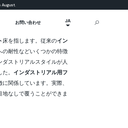
n August.
JA
お問い合わせ
NL
然素材ベース
eal News
p Ideal Work
屋外用コンクリート
ト
床を指します。従来の
イン
IT
Stamped Concrete
FR
Sassoitalia®
への耐性などいくつかの特徴
ES
ンダストリアルスタイルが人
EN
した。
インダストリアル
用フ
DE
徴に関係しています。実際、
目地なしで覆うことができま