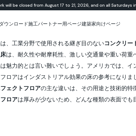
rk will be closed from August 17 to 21, 2026, and on all Saturdays i
ダウンロード
施工パートナー用ページ
建築家向けページ
無機・樹脂ハイブリ
ショールーム
チュートリアル
テラゾー
アウトドア
技術資料について
技術資料について
天
Id
Ap
とは、工業分野で使用される継ぎ目のない
コンクリー
ッド
Lixio®
公共エリア
Solidro
®
Lixio®+
屋外リビング
ト床
は、耐久性や耐摩耗性、激しい交通量や重い荷重
Purometallo
広場
観は魅力的とは言い難いでしょう。アメリカでは、イ
Acid-Stain
舗装
遊園地
業フロアはインダストリアル効果の床の参考になりま
スロープ
エフェクトフロア
の主な違いは、その用途と技術的特
トフロア
は厚みが少ないため、どんな種類の表面でも