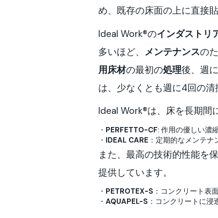
め、既存の床面の上に直接
Ideal Work®の
インダストリ
多いほど、
メンテナンス
の
用
床材
の最初の
処理
後、週に
は、少なくとも週に4回の清
Ideal Work®は、床
・
PERFETTO-CF
: 作用の優しい濃
・
IDEAL CARE
：定期的なメンテナ
また、最高の技術的性能を保証す
提供しています。
・
PETROTEX-S
：コンクリート表
・
AQUAPEL-S
：コンクリートに浸