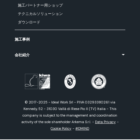
施工パートナー用ショップ
テクニカルソリューション
ダウンロード
施工事例
会社紹介
© 2017-2025 - Ideal Work Srl - P.IVA 03293380261 via
Kennedy, 52 - 31030 Vallà di Riese Pio X (TV) Italia - This
company is subject to the management and coordination
activity of the sole shareholder Arkema S.r.l.
-
Data Privacy
-
Cookie Policy
-
#DMIND