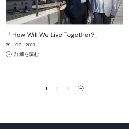
「How Will We Live Together?」
29 - 07 - 2019
詳細を読む
1
2
3