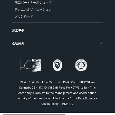
施工パートナー用ショップ
テクニカルソリューション
ダウンロード
施工事例
会社紹介
© 2017-2025 - Ideal Work Srl - P.IVA 03293380261 via
Kennedy, 52 - 31030 Vallà di Riese Pio X (TV) Italia - This
company is subject to the management and coordination
activity of the sole shareholder Arkema S.r.l.
-
Data Privacy
-
Cookie Policy
-
#DMIND