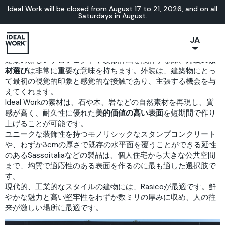
Ideal Work will be closed from August 17 to 21, 2026, and on all
Saturdays in August.
JA
建築の新しいプロジェクトや改修計画を設計する際、
外装の素
NL
材選び
は非常に重要な意味を持ちます。外装は、建築物にとっ
IT
て最初の視覚的印象と感覚的な接触であり、主張する機会を与
FR
えてくれます。
Ideal Workの素材は、石や木、岩などの自然素材を再現し、質
ES
感が高く、耐久性に優れた
美的価値の高い表面
を短期間で作り
EN
上げることが可能です。
ユニークな装飾性を持つモノリシックなスタンプコンクリート
DE
や、わずか3cmの厚さで既存の水平面を覆うことができる延性
のあるSassoitaliaなどの製品は、個人住宅から大きな公共空間
まで、均質で適応性のある表面を作るのに最も適した選択肢で
す。
現代的、工業的なスタイルの建物には、Rasicoが最適です。鮮
やかな魅力と高い堅牢性をわずか数ミリの厚みに収め、人の往
来が激しい場所に最適です。