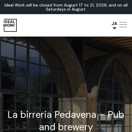
Ideal Work will be closed from August 17 to 21, 2026, and on all
Saturdays in August.
JA
NL
IT
FR
ES
EN
DE
Home
/
施工事例
/
La birreria Pedavena – Pub and brewery
La birreria Pedavena – Pub
and brewery