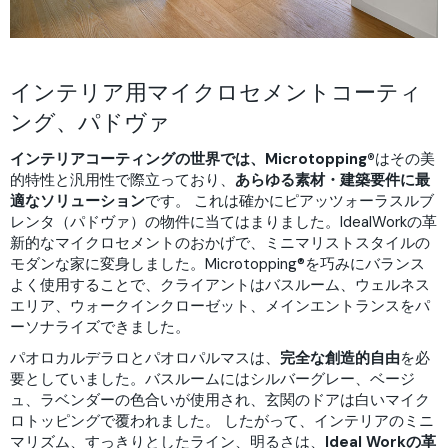
インテリア用マイクロセメントコーティ
ング、パドヴァ
インテリアコーティングの世界では、Microtopping®️
はその美
的特性と汎用性で際立っており、
あらゆる素材・建築要件に最
適なソリューション
です。 これは確かにピアッツォーラスルブ
レンタ（パドヴァ）の物件に当てはまりました。IdealWorkの革
新的なマイクロセメントのおかげで、ミニマリストスタイルの
モダンな家に変身しました。Microtopping®️を巧みにバランス
よく使用することで、クライアントはバスルーム、ウェルネス
エリア、ウォークインクローゼット、メインエントランスをパ
ーソナライズできました。
パオロカルデラロとパオロパルマスは、
完全な創造的自由
を必
要としていました。バスルームにはシルバーグレー、ベージ
ュ、ラベンダーの色合いが使用され、玄関のドアは白いマイク
ロトッピングで覆われました。 したがって、インテリアのミニ
マリズム、すっきりとしたライン、明るさは、
Ideal Workの革