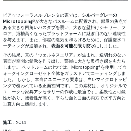
ピアッツォーラスルブレンタの家では、
シルバーグレーの
Microtopping®️
が大きなバスルームに配置され、部屋の焦点で
ある大きな四角いバスタブを覆い、大きな壁掛けシャワー、フ
ロア、浴槽高くなったプラットフォームに継ぎ目のない連続性
を与えます。また、部屋の湿気を和らげるために、保護撥水コ
ーティングが追加され、
表面を可能な限り防水
にしました。
その結果、真の「ウェルネスエリア」が生まれ、途切れのない
表面が空間の錯覚を作り出し、部屋に大きな奥行き感をもたら
します。 ベッドルームの1つでは、Microtopping®️を使用してウ
ォークインクローゼット全体をガラスドアでコーティングしま
した。 しかし、本当にユニークな要素は、白いマイクロトッピ
ングで覆われている正面玄関です。 この素材は、オリジナルで
ユニークな家具アクセサリーの作成に最適です。柔軟性と可鍛
性があり、接着性が高く、平らな面と曲面の両方で水平方向と
垂直方向に機能します。
施工
：2014