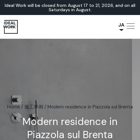
Ideal Work will be closed from August 17 to 21, 2026, and on all
Saturdays in August.
JA
NL
IT
FR
ES
EN
DE
Home
/
施工事例
/
Modern residence in Piazzola sul Brenta
Modern residence in
Piazzola sul Brenta