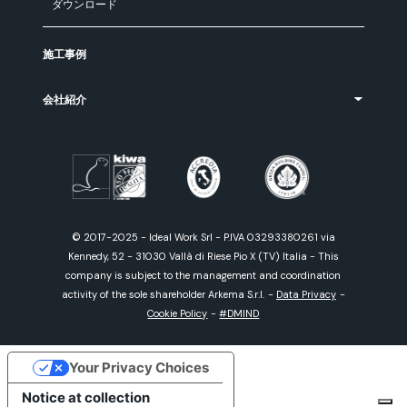
ダウンロード
施工事例
会社紹介
© 2017-2025 - Ideal Work Srl - P.IVA 03293380261 via
Kennedy, 52 - 31030 Vallà di Riese Pio X (TV) Italia - This
company is subject to the management and coordination
activity of the sole shareholder Arkema S.r.l.
-
Data Privacy
-
Cookie Policy
-
#DMIND
Your Privacy Choices
Notice at collection