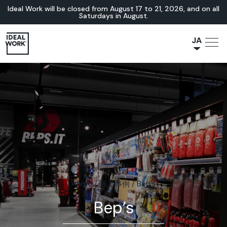
Ideal Work will be closed from August 17 to 21, 2026, and on all
Saturdays in August.
JA
NL
IT
FR
ES
EN
DE
Home
/
施工事例
/
Bep’s
Bep’s