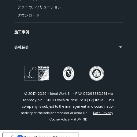
テクニカルソリューション
ダウンロード
施工事例
会社紹介
© 2017-2025 - Ideal Work Srl - P.IVA 03293380261 via
Kennedy, 52 - 31030 Vallà di Riese Pio X (TV) Italia - This
company is subject to the management and coordination
activity of the sole shareholder Arkema S.r.l.
-
Data Privacy
-
Cookie Policy
-
#DMIND