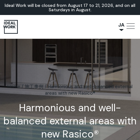
Ideal Work will be closed from August 17 to 21, 2026, and on all
Saturdays in August.
JA
NL
IT
FR
ES
EN
DE
Home
/
施工事例
/
Harmonious and well-balanced external
areas with new Rasico®
Harmonious and well-
balanced external areas with
new Rasico®