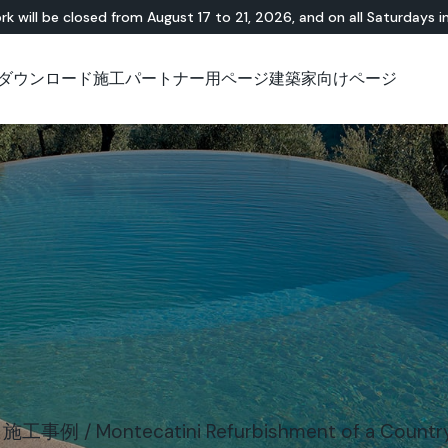
rk will be closed from August 17 to 21, 2026, and on all Saturdays i
ダウンロード
施工パートナー用ページ
建築家向けページ
無機・樹脂ハイブリ
ショールーム
チュートリアル
テラゾー
アウトドア
技術資料について
技術資料について
天
Id
Ap
ッド
Lixio®
公共エリア
Solidro
®
Lixio®+
屋外リビング
Purometallo
広場
Acid-Stain
舗装
遊園地
スロープ
/
施工事例
/
Montecatini Refurbishment of a Countr