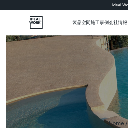
Ideal Wo
製品
空間
施工事例
会社情報
すべての製品
インドア
会社概要
各種カタログについて
施工パートナー用ショップ
ショールーム
セメント系
床材ソリューション
バスルーム
Microtopping®
壁面ソリューション
リビングルーム
Nuvolato Architop
ベッドルーム
Rasico®
キッチン
レストラン
美術館
オフィス
店舗
壁
階段
家具
Home