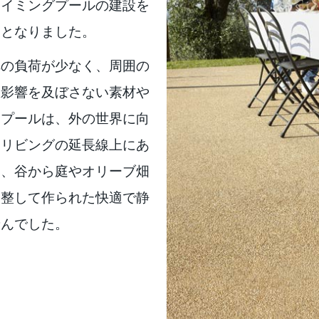
スイミングプールの建設を
象となりました。
への負荷が少なく、周囲の
悪影響を及ぼさない素材や
。プールは、外の世界に向
ーリビングの延長線上にあ
り、谷から庭やオリーブ畑
調整して作られた快適で静
せんでした。