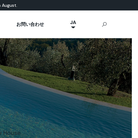
n August.
JA
お問い合わせ
NL
然素材ベース
eal News
p Ideal Work
屋外用コンクリート
IT
Stamped Concrete
FR
Sassoitalia®
ES
EN
DE
y House