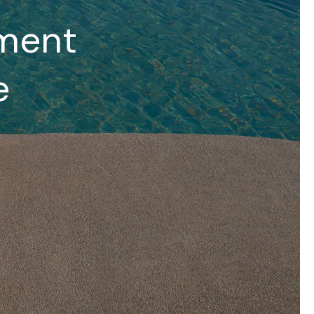
hment
e