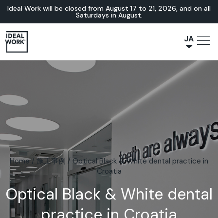
Ideal Work will be closed from August 17 to 21, 2026, and on all
Saturdays in August.
JA
NL
IT
FR
ES
EN
DE
Home
/
施工事例
/
Optical Black & White dental practice in
Croatia
Optical Black & White dental
practice in Croatia