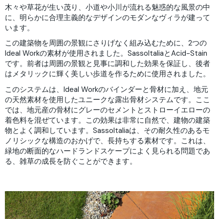
木々や草花が生い茂り、小道や小川が流れる魅惑的な風景の中
に、明らかに合理主義的なデザインのモダンなヴィラが建って
います。
この建築物を周囲の景観にさりげなく組み込むために、2つの
Ideal Workの素材が使用されました。SassoItaliaとAcid-Stain
です。前者は周囲の景観と見事に調和した効果を保証し、後者
はメタリックに輝く美しい歩道を作るために使用されました。
このシステムは、Ideal Workのバインダーと骨材に加え、地元
の天然素材を使用したユニークな露出骨材システムです。ここ
では、地元産の骨材にグレーのセメントとストローイエローの
着色料を混ぜています。この効果は非常に自然で、建物の建築
物とよく調和しています。SassoItaliaは、その耐久性のあるモ
ノリシックな構造のおかげで、長持ちする素材です。これは、
緑地の断面的なハードランドスケープによく見られる問題であ
る、雑草の成長を防ぐことができます。