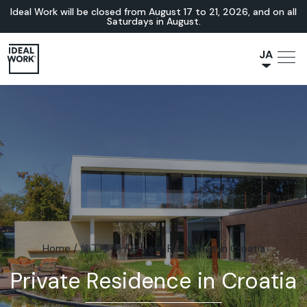
Ideal Work will be closed from August 17 to 21, 2026, and on all
Saturdays in August.
JA
NL
IT
FR
ES
EN
DE
Home
/
施工事例
/
Private Residence in Croatia
Private Residence in Croatia