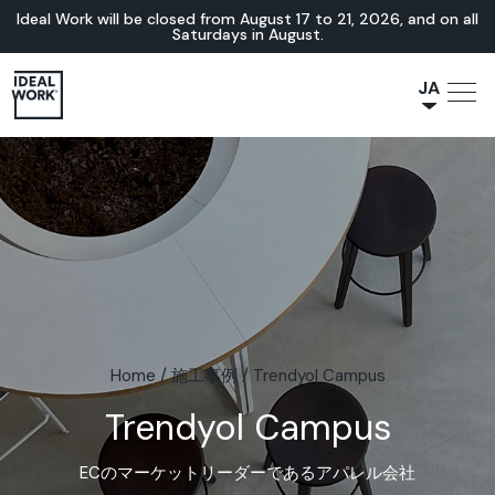
Ideal Work will be closed from August 17 to 21, 2026, and on all
Saturdays in August.
JA
NL
IT
FR
ES
EN
DE
Home
/
施工事例
/
Trendyol Campus
Trendyol Campus
ECのマーケットリーダーであるアパレル会社