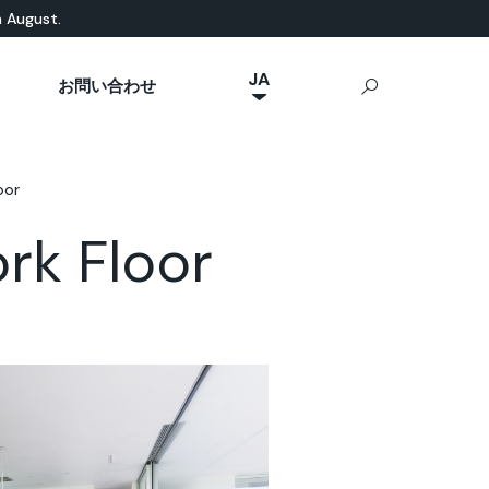
n August.
JA
お問い合わせ
NL
然素材ベース
eal News
p Ideal Work
屋外用コンクリート
IT
Stamped Concrete
oor
FR
Sassoitalia®
ES
rk Floor
EN
DE