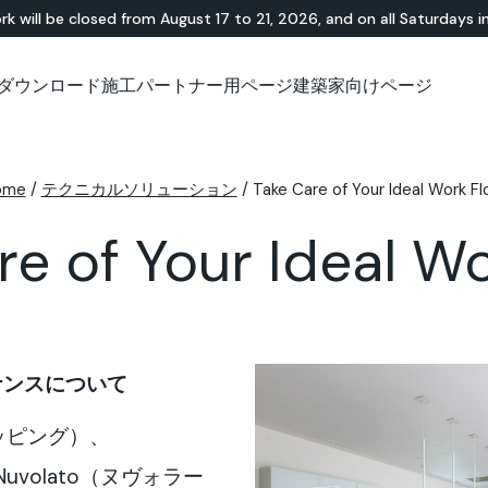
rk will be closed from August 17 to 21, 2026, and on all Saturdays i
ダウンロード
施工パートナー用ページ
建築家向けページ
無機・樹脂ハイブリ
ショールーム
チュートリアル
テラゾー
アウトドア
技術資料について
技術資料について
天
Id
Ap
ッド
Lixio®
公共エリア
ome
/
テクニカルソリューション
Solidro
/
Take Care of Your Ideal Work Fl
®
Lixio®+
屋外リビング
Purometallo
広場
re of Your Ideal Wo
Acid-Stain
舗装
遊園地
スロープ
テナンスについて
トッピング）、
Nuvolato（ヌヴォラー