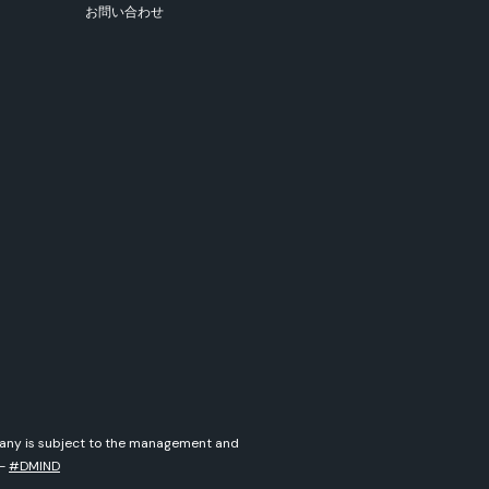
お問い合わせ
mpany is subject to the management and
-
#DMIND