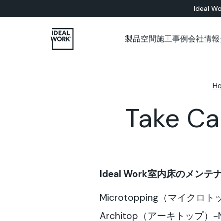
Ideal Wo
製品
空間
施工事例
会社情報
すべての製品
インドア
会社概要
各種カタログについて
施工パートナー用ショップ
ショールーム
セメント系
床材ソリューション
バスルーム
Microtopping®
H
壁面ソリューション
リビングルーム
Nuvolato Architop
ベッドルーム
Rasico®
Take Ca
キッチン
レストラン
美術館
オフィス
店舗
壁
Ideal Work室内床のメン
階段
家具
Microtopping（マイクロ
Architop（アーキトップ）-