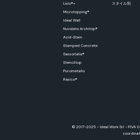
Lixio®+
スタイル別
Microtopping®
Ideal Wall
Nuvolato Architop®
Acid-Stain
Stamped Concrete
Sassoitalia®
Stenciltop
Purometallo
Rasico®
© 2017-2025 - Ideal Work Srl - P.IVA 
coordinati