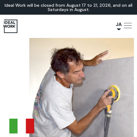
Ideal Work will be closed from August 17 to 21, 2026, and on all
Saturdays in August.
JA
NL
IT
FR
ES
EN
DE