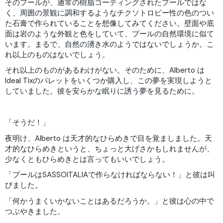
そのプールが、通常の樹脂コーティングされたプールではな
く、周囲の景観に調和するようなチクソトロピー性の色のつい
た石膏で作られていることを想像してみてください。壁面や底
面は岩のような外観と色をしていて、プールの自然環境に似て
います。まるで、自然の湧き水のようではないでしょうか。こ
れ以上のものはないでしょう。
それ以上のものがあるわけがない。そのために、Alberto は
Ideal Tixのパレットをいくつか購入し、この夢を実現しようと
していました。彼を安らかな眠りに誘う夢を見るために。
「そうだ！」
夜明け、Alberto は天才的なひらめきで目を覚ましました。天
才的なひらめきというと、ちょっと大げさかもしれませんが、
少なくともひらめきとは言ってもいいでしょう。
「プールはSASSOITALIAで作らなければならない！」と彼は叫
びました。
「何かうまくいかないことはあるだろうか。」と彼は心の中で
つぶやきました。