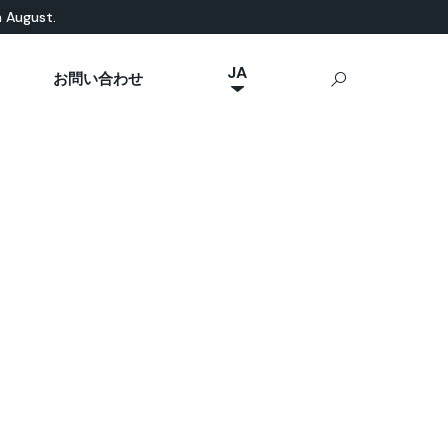
n August.
JA
お問い合わせ
NL
然素材ベース
eal News
p Ideal Work
屋外用コンクリート
IT
実現するための
Stamped Concrete
FR
Sassoitalia®
ES
EN
DE