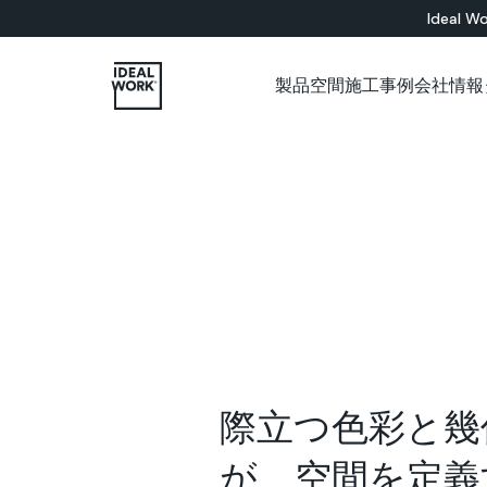
Ideal Wo
製品
空間
施工事例
会社情報
すべての製品
インドア
会社概要
各種カタログについて
施工パートナー用ショップ
ショールーム
セメント系
無限のデコレ
床材ソリューション
バスルーム
Microtopping®
壁面ソリューション
リビングルーム
Nuvolato Architop
ベッドルーム
Rasico®
キッチン
レストラン
美術館
オフィス
店舗
壁
階段
家具
際立つ色彩と幾
が、空間を定義