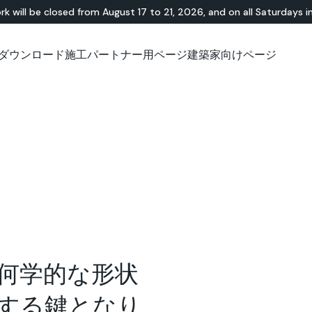
rk will be closed from August 17 to 21, 2026, and on all Saturdays i
カラフル
ダウンロード
施工パートナー用ページ
建築家向けページ
無機・樹脂ハイブリ
ショールーム
チュートリアル
テラゾー
アウトドア
技術資料について
技術資料について
天
Id
Ap
ーション、色、仕上げで、印象的なデザインや質感を
ッド
Lixio®
公共エリア
Solidro
®
Lixio®+
屋外リビング
ソリューションをご覧ください。
Purometallo
広場
Acid-Stain
舗装
遊園地
スロープ
フォトギャラリーを見る
何学的な形状
する鍵となり